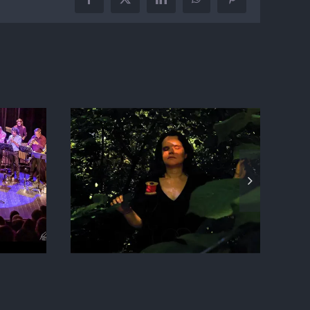
Facebook
X
LinkedIn
WhatsApp
Pinterest
« LA CONFUIRENCE
ROLAND
» Cie Le Grillon
ssonne
électrique