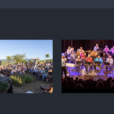
BIG BAND D’AIX
« GILLES, 
LES BAINS
ET MOI » Mi