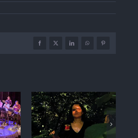
Facebook
X
LinkedIn
WhatsApp
Pinterest
« LA CONFUIRENCE
ROLAND
» Cie Le Grillon
ssonne
électrique