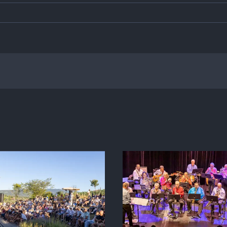
BIG BAND D’AIX
« GILLES, 
LES BAINS
ET MOI » Mi