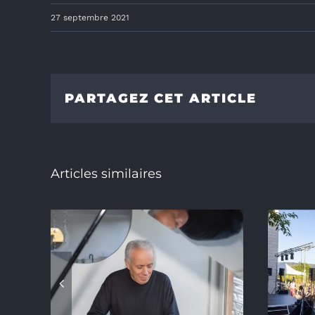
27 septembre 2021
PARTAGEZ CET ARTICLE
Articles similaires
e la
lle
Chava’Rire