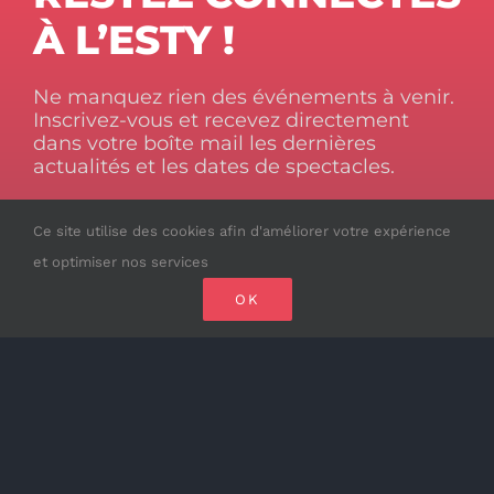
À L’ESTY !
Ne manquez rien des événements à venir.
Inscrivez-vous et recevez directement
dans votre boîte mail les dernières
actualités et les dates de spectacles.
Votre adresse email sera utilisée uniquement pour vous
Ce site utilise des cookies afin d'améliorer votre expérience
envoyer notre newsletter et des informations sur nos
activités. Vous pouvez vous désabonner à tout moment via
et optimiser nos services
le lien présent dans chaque email.
OK
*
Veuillez renseigner votre Email
(obligatoire)