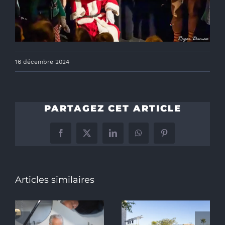
16 décembre 2024
PARTAGEZ CET ARTICLE
Facebook
X
LinkedIn
WhatsApp
Pinterest
Articles similaires
on
BIG BAND